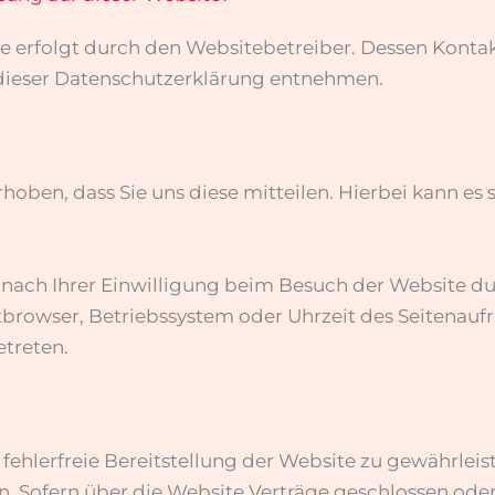
te erfolgt durch den Websitebetreiber. Dessen Kont
n dieser Datenschutzerklärung entnehmen.
ben, dass Sie uns diese mitteilen. Hierbei kann es si
ach Ihrer Einwilligung beim Besuch der Website durc
etbrowser, Betriebssystem oder Uhrzeit des Seitenaufru
etreten.
 fehlerfreie Bereitstellung der Website zu gewährlei
n. Sofern über die Website Verträge geschlossen od